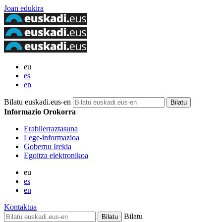
Joan edukira
eu
es
en
Bilatu euskadi.eus-en
Informazio Orokorra
Erabilerraztasuna
Lege-informazioa
Gobernu Irekia
Egoitza elektronikoa
eu
es
en
Kontaktua
Bilatu