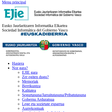
Menu principal
Eusko Jaurlaritzaren Informatika Elkartea
Sociedad Informática del Gobierno Vasco
Hasiera
Nor gara?
EJIE gara
Zer egiten dugu?
Memoriak
Berrikuntza
Kalitatea
Segurtasuna/Jarraitutasuna/Pribatutasuna
Gobernu Arduratsua
Lege eta sozietate esparrua
Aurrekontuak