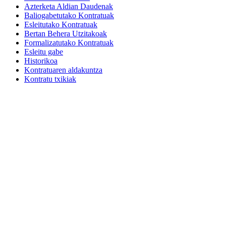
Azterketa Aldian Daudenak
Baliogabetutako Kontratuak
Esleitutako Kontratuak
Bertan Behera Utzitakoak
Formalizatutako Kontratuak
Esleitu gabe
Historikoa
Kontratuaren aldakuntza
Kontratu txikiak