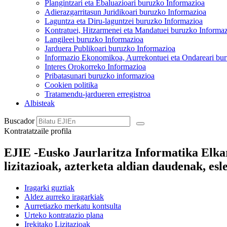
Plangintzari eta Ebaluazioari buruzko Informazioa
Adierazgarritasun Juridikoari buruzko Informazioa
Laguntza eta Diru-laguntzei buruzko Informazioa
Kontratuei, Hitzarmenei eta Mandatuei buruzko Informa
Langileei buruzko Informazioa
Jarduera Publikoari buruzko Informazioa
Informazio Ekonomikoa, Aurrekontuei eta Ondareari bu
Interes Orokorreko Informazioa
Pribatasunari buruzko informazioa
Cookien politika
Tratamendu-jardueren erregistroa
Albisteak
Buscador
Kontratatzaile profila
EJIE -Eusko Jaurlaritza Informatika Elkar
lizitazioak, azterketa aldian daudenak, esl
Iragarki guztiak
Aldez aurreko iragarkiak
Aurretiazko merkatu kontsulta
Urteko kontratazio plana
Irekitako Lizitazioak