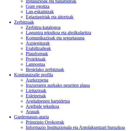
Instalazioak eta baliabideak
Gure egoitza
Lan-eskaintzak
Egiaztagiriak eta aitortzak
Zerbitzuak
Zerbitzu-katalogoa
Laguntza teknikoa eta aholkularitza
Komunikazioak eta segurtasuna
Azpiegiturak
Erabiltzaileak
Plataformak
Proiektuak
Lanpostua
Bestelako zerbitzuak
Kontratatzaile profila
Aurkezpena
Iruzurraren aurkako neurrien plana
Lizitazioak
Esleipenak
Argitalpenen harpidetza
Argibide teknikoa
Arauak
Gardentasun-ataria
Printzipio Orokorrak
Informazio Instituzionala eta Antolakuntzari buruzkoa