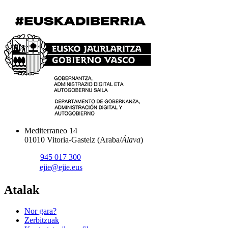
Mediterraneo 14
01010 Vitoria-Gasteiz (
Araba/
Álava
)
945 017 300
ejie@ejie.eus
Atalak
Nor gara?
Zerbitzuak