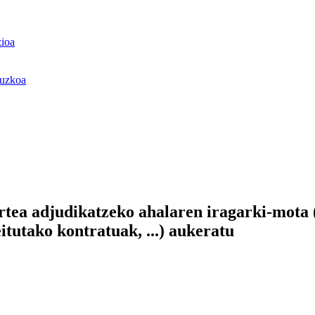
zioa
ruzkoa
tea adjudikatzeko ahalaren iragarki-mota (
eitutako kontratuak, ...) aukeratu