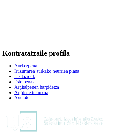
Kontratatzaile profila
Aurkezpena
Iruzurraren aurkako neurrien plana
Lizitazioak
Esleipenak
Argitalpenen harpidetza
Argibide teknikoa
Arauak