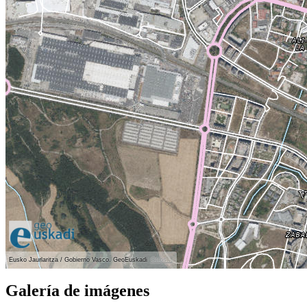
Eusko Jaurlaritza / Gobierno Vasco. GeoEuskadi
Otros...
Ver localización en GoogleMaps
Galería de imágenes