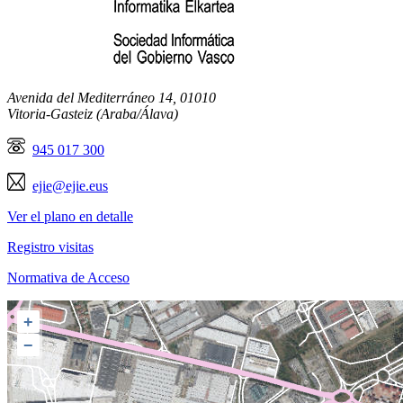
Avenida del Mediterráneo 14, 01010
Vitoria-Gasteiz (
Araba/
Álava
)
945 017 300
ejie@ejie.eus
Ver el plano en detalle
Registro visitas
Normativa de Acceso
+
−