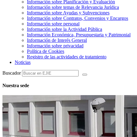
Información sobre Planificación y Evaluación
Información sobre temas de Relevancia Jurídica
Información sobre Ayudas y Subvenciones
Información sobre Contratos, Convenios y Encargos
Información sobre personal
Información sobre la Actividad Pública
Información Económica, Presupuestaria y Patrimonial
Información de Interés General
Información sobre privacidad
Política de Cookies
Registro de las actividades de tratamiento
Noticias
Buscador
Nuestra sede